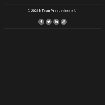
© 2026 NTown Productions e.U.