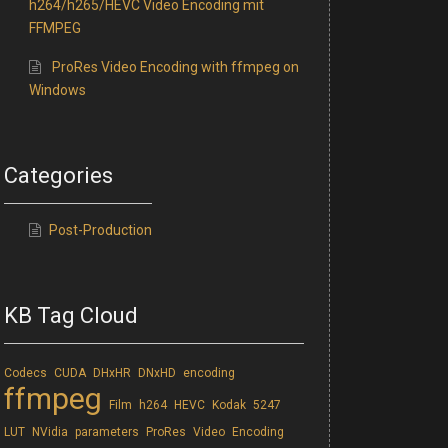
h264/h265/HEVC Video Encoding mit
FFMPEG
ProRes Video Encoding with ffmpeg on
Windows
Categories
Post-Production
KB Tag Cloud
Codecs
CUDA
DHxHR
DNxHD
encoding
ffmpeg
Film
h264
HEVC
Kodak 5247
LUT
NVidia
parameters
ProRes
Video Encoding