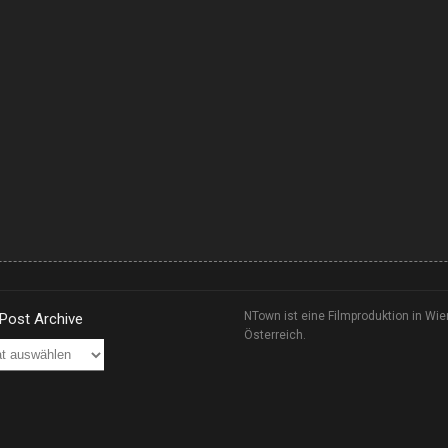
NTown ist eine Filmproduktion in Wie
 Post Archive
Österreich.
ve