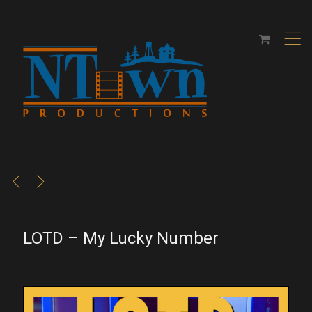
,
<
>
LOTD – My Lucky Number