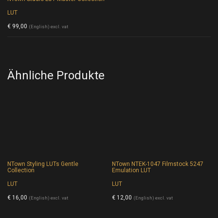
LUT
€
99,00
(English) excl. vat
Ähnliche Produkte
NTown Styling LUTs Gentle
NTown NTEK-1047 Filmstock 5247
Collection
Emulation LUT
LUT
LUT
€
16,00
€
12,00
(English) excl. vat
(English) excl. vat