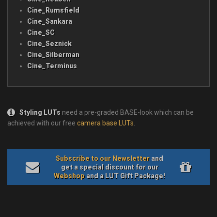
Cine_Rumsfield
Cine_Sankara
Cine_SC
Cine_Seznick
Cine_Silberman
Cine_Terminus
Styling LUTs
need a pre-graded BASE-look which can be
achieved with our free
camera base LUTs
.
Subscribe to our Newsletter
and
get a special discount for our
Webshop
and a LUT Gift Package!