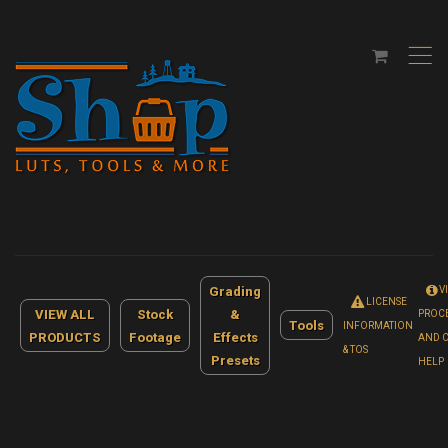
,
Grading
V
LICENSE
VIEW ALL
Stock
&
PROC
Tools
INFORMATION
PRODUCTS
Footage
Effects
AND 
& TOS
Presets
HELP