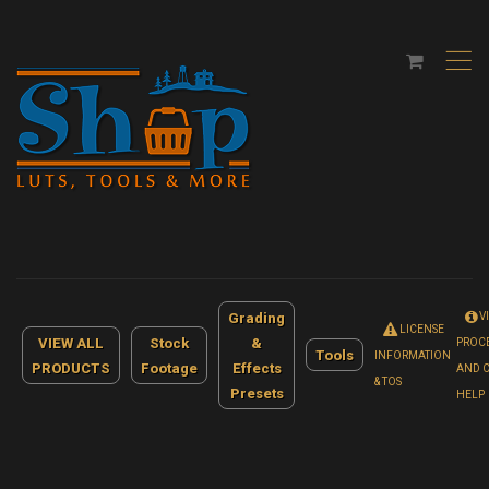
,
Grading
V
LICENSE
VIEW ALL
Stock
&
PROC
Tools
INFORMATION
PRODUCTS
Footage
Effects
AND 
& TOS
Presets
HELP