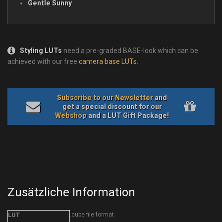
Gentle Sunny
Styling LUTs
need a pre-graded BASE-look which can be
achieved with our free
camera base LUTs
.
Subscribe to our Newsletter
and
get a special discount for our
Webshop
and a LUT Gift Package!
Zusätzliche Information
.cube file format
LUT