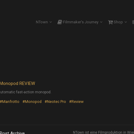
NTown
Filmmaker’s Journey
Shop
o Monopod REVIEW
automatic fast-action monopod.
#Manfrotto
#Monopod
#Neotec Pro
#Review
NTown ist eine Filmproduktion in Wie
 Post Archive