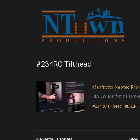
#234RC Tilthead
Manfrotto Neotec Pr
REVIEW: Manfrotto’s semi-
#234RC Tilthead
#DSLR
Neueste Tutorials
Blog