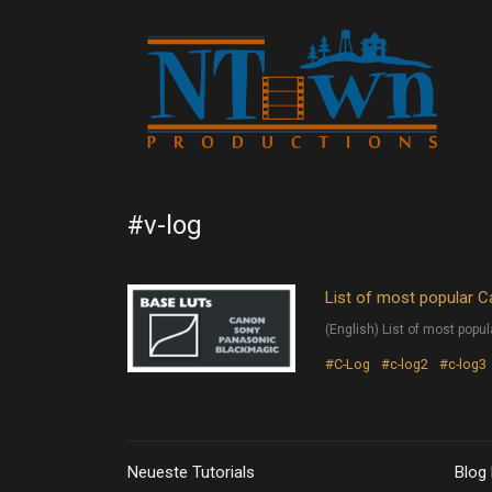
#v-log
List of most popular 
(English) List of most pop
#C-Log
#c-log2
#c-log3
Neueste Tutorials
Blog