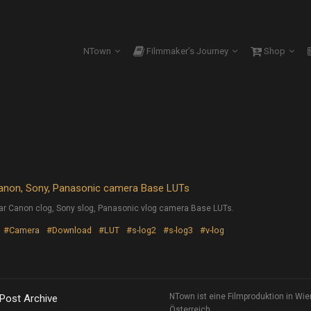
NTown
Filmmaker’s Journey
Shop
Canon, Sony, Panasonic camera Base LUTs
ular Canon clog, Sony slog, Panasonic vlog camera Base LUTs.
#Camera
#Download
#LUT
#s-log2
#s-log3
#v-log
NTown ist eine Filmproduktion in Wie
 Post Archive
Österreich.