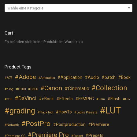
Wähle eine Kategorie
Cart
Es befinden sich keine Produkte im Warenkorb.
Product Tags
Adobe
Application
Audio
batch
Book
A7S
Animation
Collection
Canon
Cinematic
c-log
C100
C300
DaVinci
eBook
Effects
FFMPEG
Flash
CS6
Film
FS7
LUT
grading
HowTo
HackTool
Looks Presets
PostPro
Postproduction
Premiere
Network
Premiere Pro
Presets
Premiere CC
Preset