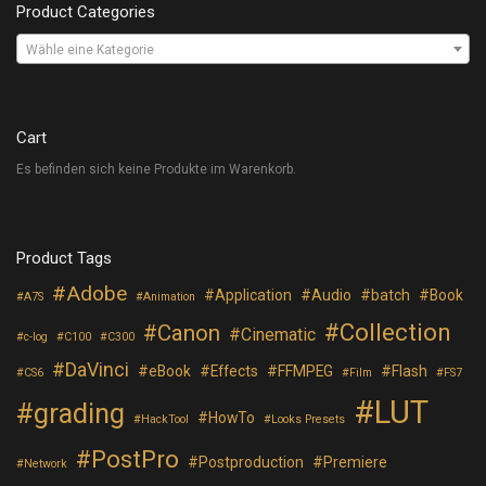
Product Categories
Wähle eine Kategorie
Cart
Es befinden sich keine Produkte im Warenkorb.
Product Tags
Adobe
Application
Audio
batch
Book
A7S
Animation
Collection
Canon
Cinematic
c-log
C100
C300
DaVinci
eBook
Effects
FFMPEG
Flash
CS6
Film
FS7
LUT
grading
HowTo
HackTool
Looks Presets
PostPro
Postproduction
Premiere
Network