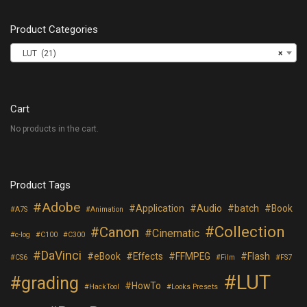
Product Categories
LUT (21)
×
Cart
No products in the cart.
Product Tags
Adobe
Application
Audio
batch
Book
A7S
Animation
Collection
Canon
Cinematic
c-log
C100
C300
DaVinci
eBook
Effects
FFMPEG
Flash
CS6
Film
FS7
LUT
grading
HowTo
HackTool
Looks Presets