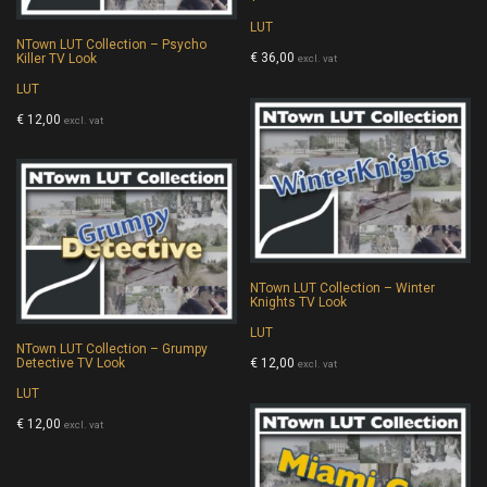
LUT
NTown LUT Collection – Psycho
€
36,00
Killer TV Look
excl. vat
LUT
€
12,00
excl. vat
NTown LUT Collection – Winter
Knights TV Look
LUT
NTown LUT Collection – Grumpy
Detective TV Look
€
12,00
excl. vat
LUT
€
12,00
excl. vat