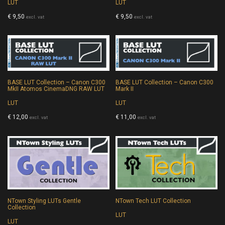
LUT
LUT
€
9,50
€
9,50
excl. vat
excl. vat
BASE LUT Collection – Canon C300
BASE LUT Collection – Canon C300
MkII Atomos CinemaDNG RAW LUT
Mark II
LUT
LUT
€
12,00
€
11,00
excl. vat
excl. vat
NTown Styling LUTs Gentle
NTown Tech LUT Collection
Collection
LUT
LUT