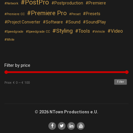
PostPro
Postproduction
Premiere
Network
Premiere Pro
Presets
Premiere CC
Preset
Project Converter
Software
Sound
SoundPlay
Styling
Tools
Video
Speedgrade
Speedgrade CC
Vehicle
White
Filter by price
Filter
Price:
€ 0
—
€ 100
© 2026 NTown Productions e.U.