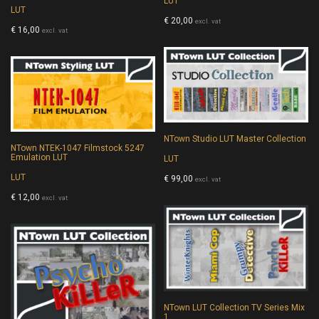
LUT
LUT
€
20,00
excl. vat
€
16,00
excl. vat
NTown Studio LUT Master Collection
NTown NTEK-1047 Filmstock 5247
Emulation LUT
LUT
LUT
€
99,00
excl. vat
€
12,00
excl. vat
NTown LUT Collection TV Series Mix
1