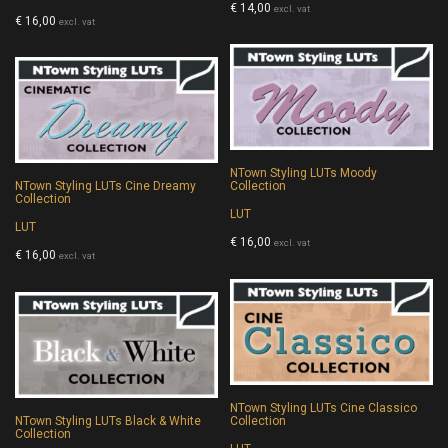
€
14,00
excl. vat
€
16,00
excl. vat
NTown Styling LUTs Moody
NTown Styling LUTs Cine Dreamy
Collection
Collection
LUT
LUT
€
16,00
excl. vat
€
16,00
excl. vat
NTown Styling LUTs Cine Classico
NTown Styling LUTs Black & White
Collection
Collection